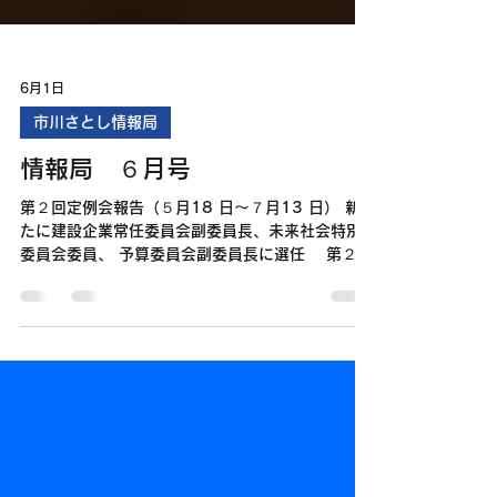
6月1日
市川さとし情報局
情報局 ６月号
第２回定例会報告（５月18 日～７月13 日） 新
たに建設企業常任委員会副委員長、未来社会特別
委員会委員、 予算委員会副委員長に選任 第２回
定例会本会議（５月）において、新たな役職が決
定されました。 県議会では、建設企業常任委員
会副委員長、未来社会特別委員会委員、予算委員
会副委員長 の他、県外広告物審議会委員、開かれ
た議会づくりのための広報委員会委員に選任され
ました。 所属会派（立憲民主党・かながわクラ