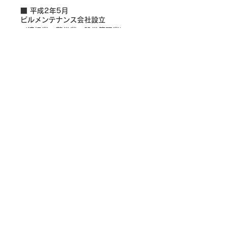
■ 平成2年5月
ビルメンテナンス会社設立
（清掃業・警備業・設備管理業）
■ 平成31年4月
神奈川県議会議員初当選
■ 横浜市立小学校PTA会長
■ 磯子区消防団員
事務所概要
Office
市川さとし事務所