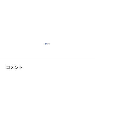
コメント
情報局 4月号
情報局 ５月号
コメントを追加…
Copylight © 市川さとし事務所 All Rights Reserved.